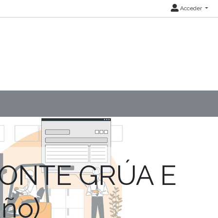
Acceder
PONTE GRÚA E
iño)