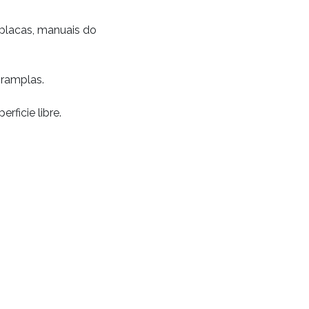
 placas, manuais do
 ramplas.
rficie libre.