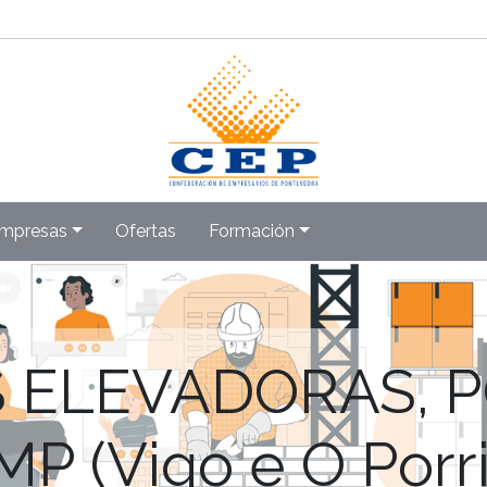
mpresas
Ofertas
Formación
 ELEVADORAS, 
P (Vigo e O Porr