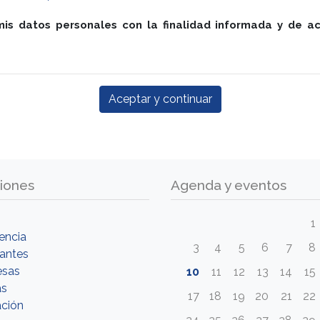
mis datos personales con la finalidad informada y de 
iones
Agenda y eventos
1
encia
3
4
5
6
7
8
tantes
esas
10
11
12
13
14
15
as
17
18
19
20
21
22
ción