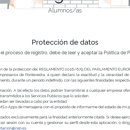
Alumnos/as
Protección de datos
el proceso de registro, debe de leer y aceptar la Política de
o gozan de la protección del REGLAMENTO 2016/679 DEL PARLAMENTO EUROP
presarios de Pontevedra, a quien declaro la exactitud y la veracidad de 
miento, durante un periodo indefinido, con las siguientes finalidades respect
mación. A tal efecto los datos podrán transmitirse a cualquier empresa ofe
ansmitidos a los Servicios Públicos que lo soliciten.
dan ser llevadas a cabo por la entidad.
MS o Apps de mensajería con el propósito de informarme del estado de mi per
izados exclusivamente para la finalidad anteriormente citada. Si desea eje
iar sesión con su cuenta y gestionar su perfil desde esta aplicación, o dirig
ntacion@cep.es
.